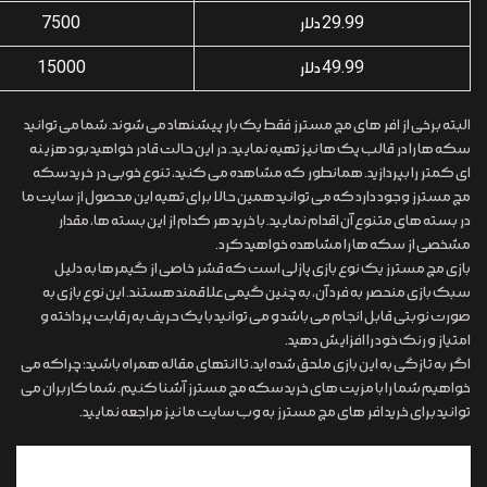
29.99 دلار
7500
49.99 دلار
15000
البته برخی از افر های مچ مسترز فقط یک بار پیشنهاد می شوند. شما می توانید
سکه ها را در قالب پک ها نیز تهیه نمایید. در این حالت قادر خواهید بود هزینه
ای کمتر را بپردازید. همانطور که مشاهده می‌ کنید، تنوع خوبی در خرید سکه
مچ مسترز وجود دارد که می توانید همین حالا برای تهیه این محصول از سایت ما
در بسته های متنوع آن اقدام نمایید. با خرید هر کدام از این بسته ها، مقدار
مشخصی از سکه ها را مشاهده خواهید کرد.
بازی مچ مسترز یک نوع بازی پازلی است که قشر خاصی از گیمرها به دلیل
سبک بازی منحصر به فرد آن، به چنین گیمی علاقمند هستند. این نوع بازی به
صورت نوبتی قابل انجام می باشد و می توانید با یک حریف به رقابت پرداخته و
امتیاز و رنک خود را افزایش دهید.
اگر به تازگی به این بازی ملحق شده اید، تا انتهای مقاله همراه باشید؛ چراکه می
خواهیم شما را با مزیت های خرید سکه مچ مسترز آشنا کنیم. شما کاربران می
توانید برای خرید افر های مچ مسترز به وب سایت ما نیز مراجعه نمایید.