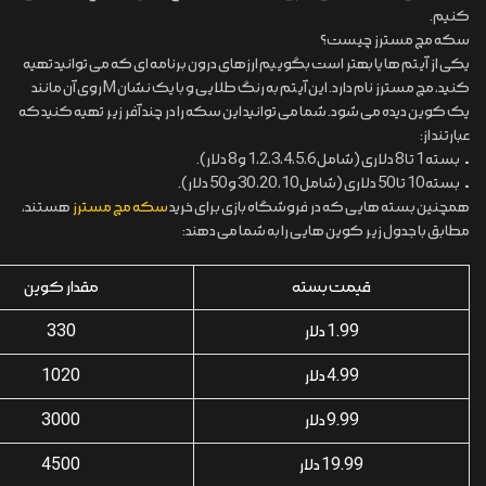
کنیم.
سکه مچ مسترز چیست؟
یکی از آیتم ها یا بهتر است بگوییم ارزهای درون برنامه ای که می توانید تهیه
کنید، مچ مسترز نام دارد. این آیتم به رنگ طلایی و با یک نشان M روی آن مانند
یک کوین دیده می شود. شما می توانید این سکه را در چند آفر زیر تهیه کنید که
عبارتند از:
• بسته 1 تا 8 دلاری (شامل 1،2،3،4،5،6 و 8 دلار).
• بسته 10 تا 50 دلاری (شامل 10، 20، 30 و 50 دلار).
همچنین بسته هایی که در فروشگاه بازی برای خرید
سکه مچ مسترز
هستند،
مطابق با جدول زیر کوین هایی را به شما می دهند:
قیمت بسته
مقدار کوین
1.99 دلار
330
4.99 دلار
1020
9.99 دلار
3000
19.99 دلار
4500