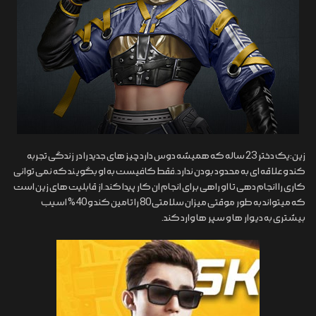
زین:یک دختر 23 ساله که همیشه دوس دارد چیز های جدید را در زندگی تجربه
کند و علاقه ای به محدود بودن ندارد.فقط کافیست به او بگویند که نمی توانی
کاری را انجام دهی تا او راهی برای انجام ان کار پیدا کند.از قابلیت های زین است
که میتواند به طور موقتی میزان سلامتی 80 را تامین کند و 40% اسیب
بیشتری به دیوار ها و سپر ها وارد کند.