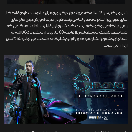
شیرو:یک پسر 19 ساله که دیوانه وار درگیری و مبارزه را دوست دارد و فقط کار
های ضروری را انجام میدهد و تمامی وقت خود را صرف اموزش دیدن هنر های
رزمی در اکادمی وکونگ فایت میکند.شیرو این قابلیت را دارد تا هنگامی که
شما هدف شلیک توسط دشمن از فاصله 80 متری قرار میگیرید تا 6 ثاانیه به
شما جای دشمن را نشان میدهد و با اولین شلیک به دشمت می توانید 50% سپر
ان را از بین ببرید.