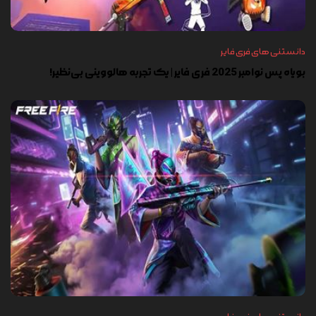
دانستنی های فری فایر
بویاه پس نوامبر 2025 فری فایر | یک تجربه هالووینی بی‌نظیر!