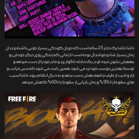
داشا:داشا یک دختر 25 ساله است که دوران کودکی بسیار خوبی داشته و در ان
زمان بسیار شاد و خوشحال بوده است تا زمانی که زندگی روی دیگر خودش رو
بههش نشون میده.او در یک حادثه ناگوار پدر و مادر خود را از دست میدهد و
توسط بهترین دوست خود ترد می شود.همین باعث می شود که حس خیانت و
ازار و اذیت از طرف جامعه بهش دست بدهد و به دنبال انتقام برود.داشا اسیب
های سقوط را تا 30% و زمان بازیابی از سقوط را تا 60% کاهش میدهد.