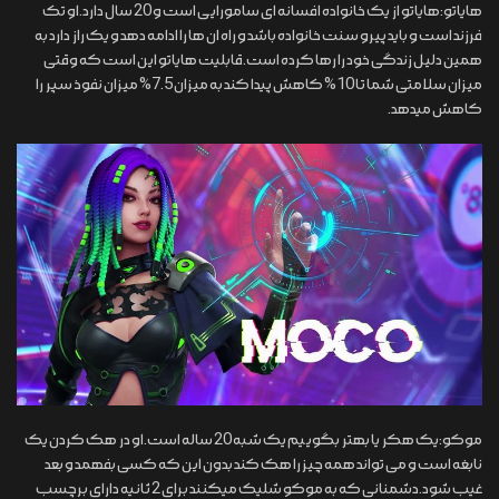
هایاتو:هایاتو از یک خانواده افسانه ای سامورایی است و 20 سال دارد.او تک
فرزند است و باید پیرو سنت خانواده باشد و راه ان ها را ادامه دهد و یک راز دارد به
همین دلیل زندگی خود را رها کرده است.قابلیت هایاتو این است که وقتی
میزان سلامتی شما تا 10% کاهش پیدا کند به میزان 7.5% میزان نفوذ سپر را
کاهش میدهد.
موکو:یک هکر یا بهتر بگوییم یک شبه 20 ساله است.او در هک کردن یک
نابغه است و می تواند همه چیز را هک کند بدون این که کسی بفهمد و بعد
غیب شود.دشمنانی که به موکو شلیک میکنند برای 2 ثانیه دارای برچسب