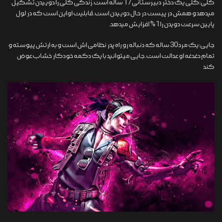
کلی:کلی یک دختر دبیرستانی 17 ساله است.زندگی کلی را دوییدن تشکیل
میدهد و همش در پیست در حال دوییدن است.قابلیت اواین است که در لول
پایین سرعت دویدن را 1% افزایش میدهد.
جایی:یک مرد 30 ساله که دنباله رو راه پدر نظامی اش است و به ارتش پیوسته و
تمام دغدغه او عدالت است.جایی میتوانید با یک دکمه خودکار خشاب عوض
کند