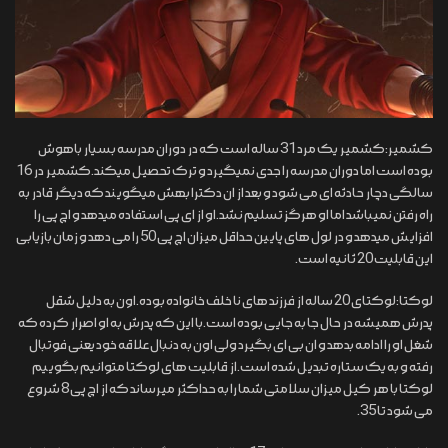
کشمیر:کشمیر یک مرد 31 ساله است که در دوران مدرسه بسیار باهوش
بوده است اما دوران مدرسه را جدی نمیگیرد و ترک تحصیل میکند.کشمیر در 16
سالگی دچار حادثه ای می شود و بعد از ان دکترا بهش میگویند که دیگر قادر به
راه رفتن نمیباشد اما او هرگز تسلیم نشد.او از ای پی استفاده میدهد و اچ پی را
افزایش میدهد و در لول های پایین حداقل میزان اچ پی 50 را می دهد و زمان بازیابی
این قابلیت 20 ثانیه است.
لوکتا:لوکتای 20 ساله از فرزند های نا خلف خانواده بوده.اون به دلیل شقل
پدرش همیشه در حال جا به جایی بوده است.با این که پدرش به او اصرار کرده که
شغل او را ادامه بدهد و ان بی ای بگیرد ولی اون به دنبال علاقه خود یعنی فوتبال
رفته و به یک ستاره تبدیل شده است.از قابلیت های لوکتا متوانیم بگوییم
لوکتا با هر کیل میزان سلامتی شما را به حداکثر میرساند که از اچ پی 8 شروع
می شود تا 35.