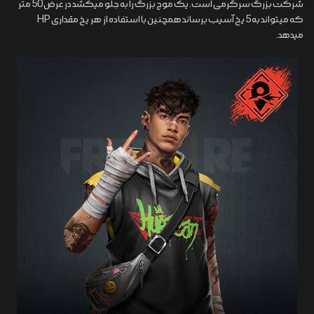
شرکت بزرگ سرگرمی است. یک موج بزرگ را به جلو میکشد در عرض 50 متر
که میتواند به 5 یخ آسیب برساند همچنین با استفاده از هر یخ مقداری HP
میدهد.