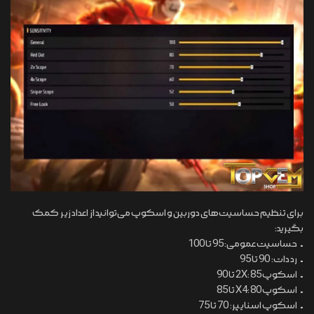
برای تنظیم حساسیت‌های دوربین و اسکوپ می‌توانید از اعداد زیر کمک
بگیرید:
• حساسیت عمومی: 95 تا 100
• رد دات: 90 تا 95
• اسکوپ 2X: 85 تا 90
• اسکوپ X4: 80 تا 85
• اسکوپ اسنایپر: 70 تا 75