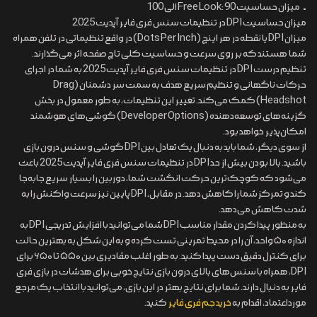
• میزان حساسیت Free Look: 90 الی 100
میزان حساسیت DPI در تنظیمات سنس فری فایر آپدیت 2025
میزان DPI یا نقطه در هر اینچ (Dots Per Inch) در واقع تنظیماتی در تلفن همراه
شما هستند که بر روی سرعت و حساسیت کلی تاچ صفحه اثر می‌گذارند.
تنظیم درست DPI در تنظیمات سنس فری فایر آپدیت 2025 به شما در اجرای
حرکات ناگهانی و تنظیم سریع هدف به سمت سر دشمنان (Drag
Headshot) کمک می‌کند. تغییر این تنظیمات، به طور معمول در بخش
گزینه‌های توسعه‌دهنده (Developer Options) گوشی‌های هوشمند
امکان‌پذیر خواهد بود.
از سوی دیگر، شما باید به دنبال یک تعادل بین DPI گوشی و سنس درون بازی
باشید. بالا بودن بیش از حد DPI در تنظیمات سنس فری فایر آپدیت 2025 باعث
می‌شود که کوچک‌ترین حرکت انگشت شما، دوربین را بسیار سریع جابه‌جا
کند و تمرکز شما را کاهش دهد. در مقابل، DPI پایین نیز سرعت واکنش را به
شدت کاهش می‌دهد.
به منظور پیدا کردن مقدار مناسب DPI شما می‌توانید با افزایش تدریجی DPI به
اندازه ۵۰ واحد، آن را در محیط تمرینی تست کرده و به این شکل به بهترین حالت
برای کنترل دقیق دست پیدا کنید. به طور اغلب مقادیری بین ۵۵۰ تا ۶۵۰ برای
DPI، همراه با سنس‌های بالای درون بازی نتایج خوبی برای هدشات در بازی فری
فایر به دنبال دارند. شما برای نتایج بهتر در این بازی، می‌توانید با انتخاب یک مرجع
مورداعتماد، اقدام به
خرید جم فری فایر
کنید.