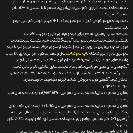
• تمرین مستمر: تغییرات DPI و سنس برای عادی شدن، به تمرین مداوم نیاز دارند
• مشخصات سخت‌افزاری: گوشی‌های قوی‌تر معمولا با سنس و DPI بالاتر
بهتر کار می‌کنند
• تنظیمات پیش‌فرض: قبل از هر تغییر، مقدار DPI پیش‌فرض گوشی خود را
یادداشت کنید
تاپ جم شاپ؛ بهترین مرجع برای خرید جم فری فایر و تقویت اکانت
یادگیری تنظیمات سنس فری فایر آپدیت 2025 به شما کمک می‌کند تا به
مرور زمان به پروپلیر در این بازی تبدیل شوید. از سوی دیگر، شما می‌توانید با خرید
جم فری فایر از فروشگاه
تاپ جم شاپ
، لول و مهارت خود را در این بازی بالا ببرید
و آیتم‌های مورد نیازتان را تهیه کنید. ما در فروشگاه تاپ جم شاپ انواع
آیتم‌های بازی‌های موبایلی متفاوت با قیمت‌های رقابتی، تنوع قابل توجه،
ارسال 1 ساعته به اکانت مشتریان، پرداخت امن و...، عرضه می‌کنیم. در ضمن،
امکان ثبت آگهی خرید و فروش اکانت نیز در مجموعه ما وجود دارد.
سوالات متداول
بهترین محدوده برای تنظیم سنس عمومی (General) در آپدیت جدید فری فایر
چقدر است؟
بهترین محدوده برای تنظیم سنس عمومی بین ۹۵ تا ۱۰۰ است؛ این مقدار برای
واکنش‌های سریع و چرخش‌های لحظه‌ای شما در طول نبردها عالی می‌باشد.
آیا تغییر DPI گوشی می‌تواند روی تنظیمات سنس فری فایر آپدیت 2025 تاثیر
بگذارد؟
بله، DPI گوشی مستقیما روی سرعت کلی تاچ و حرکت دوربین شما اثر