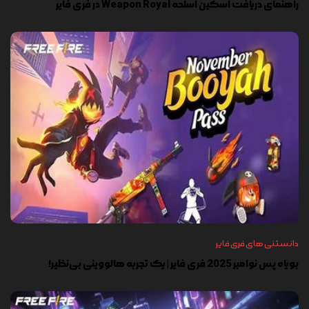
راهنمای دریافت اسکین اسلحه Weapon Royal در فری فایر
دانستنی های فری فایر
بویاه پس نوامبر 2025 فری فایر | یک تجربه هالووینی بی‌نظیر!