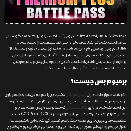
حتما اکثر شما ها با کلمه کالاف دیوتی آشنا هستید و این کلمه به گوشتان
خورده است. کمپانی کالاف دیوتی در طی اقدامی عجیب از نسخه موبایل
کالاف دیوتی رونمایی کرد. این حرکت در هفته اول باعث دانلود و نصب 100
میلیونی بازی کالاف دیوتی برای موبایل شد. از آنجایی که کد موبایل خیلی
پرطرفدار است، پس داشتن اطلاعات کافی در حوزه بتل پس و پرمیوم پس
بسیار حائز اهمیت است. تا آخر مقاله با ما همراه باشید.
پرمیوم پس چیست؟
اگر شما هم از طرف داران
پابجی موبایل
باشید، این را متوجه می‌شوید که در بازی
پرمیوم پس مانند الایت پلاس در بازی پابجی موبایل کار می‌کند. تفاوت آن‌ها در
این است که شما در بازی
کالاف دیوتی
توسط پرمیوم پس، همه هدایا و
پاداش‌ها را دریافت می‌کنید. ارزش این جوایز برابر با COD Point 1200 است.
شخصیت‌های درون بازی و همه امکانات و تجهیزاتی که به این شخصیت‌ها
تعلق می‌گیرد، ازپاداش‌های آن به شمار می‌رود. به عبارتی دیگر پرمیوم یک نوع