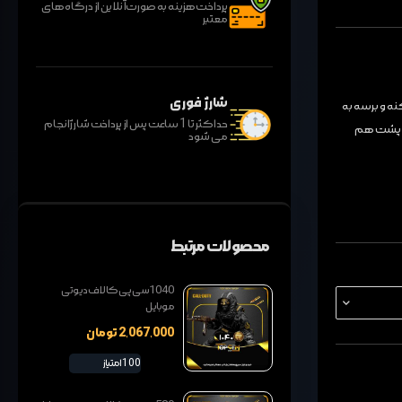
پرداخت هزینه به صورت آنلاین از درگاه های
معتبر
شارژ فوری
 کاربر میتونه با ۱ سیپی شروع کنه و برسه به
حداکثر تا 1 ساعت پس از پرداخت شارژ انجام
ر کنه تمام ۸ مرحله رو میتونه پشت هم
می شود
محصولات مرتبط
1040سی پی کالاف دیوتی
موبایل
2,067,000 تومان
100 امتیاز