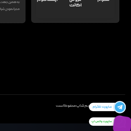
به همین جهت فر
اکانت
محیا نمودن شرایط
تمام حقوق برای تاپ جم شاپ محفوظ است