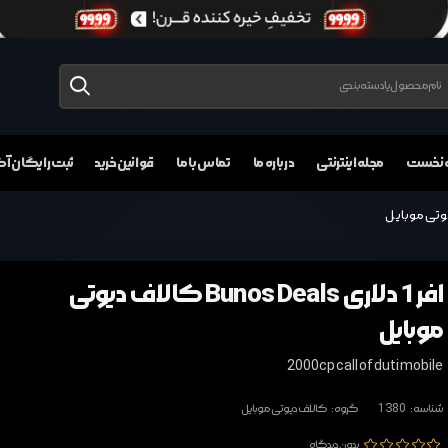
 نخست
مجله اینترنتی
درباره ما
تماس با ما
قوانین خرید
ثبت رایگان 
افر 1 دلاری Bunos Deals کالاف دیوتی
موبایل
2000cp call of duti mobile
شناسه:
1380
گروه:
کالاف دیوتی موبایل
بدون دیدگاه