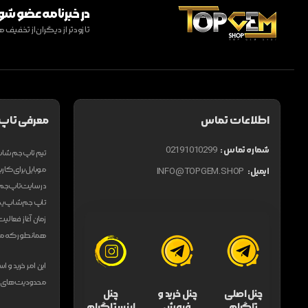
در خبرنامه عضو شو
تا زودتر از دیگران از تخفی
اطلاعات تماس
معرفی تاپ
شماره تماس :
02191010299
موبایل برای کاربر
ایمیل:
INFO@TOPGEM.SHOP
در سایت تاپ جم ش
تاپ جم شاپ یکی 
زمان آغاز فعالی
همانطور که می‌د
این امر خرید و ا
محدودیت های فراو
چنل اصلی
چنل خرید و
چنل
تلگرام
فروش
اینستاگرام