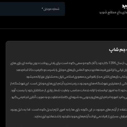
ید
ف های داغ مطلع شوید
 جم شاپ
تیم تاپ جم شاپ از سال 1396 کار خود را آغاز کرده و سعی کرده است برای راحتی پرداخت درون برنامه ای بازی های
ان ایرانی با ارزانترین قیمتها خرید جم و الماس بازیهای موبایل را با سرعت و کیفیت بالا انجام دهد
اپ بازیهای انلاین مجاز با قوانین جمهوری اسلامی ایران به مشتریان عزیز ارائه میشود
از معتبر‌ترین فروشگاه های موجود در زمینه خرید آیتم بازی های موبایل است. این فروشگاه از
ت خود تا به امروز توانسته با ارائه خدمات مناسب رضایت شمار زیادی از مخاطبان خود را بدست آورد.
انید امروزه انجام بازی های ویدیویی به شیوه‌ای کاملا متفاوت و به صورت آنلاین انجام می‌گیرد.
ستفاده از آیتم های موجود در این گونه بازی ها را به امری لازم تبدیل کرده است. اما به دلیل وجود
ان، بسیاری از افراد نمی‌توانند آیتم های مورد نظر خود را شخصا خریداری نمایند.