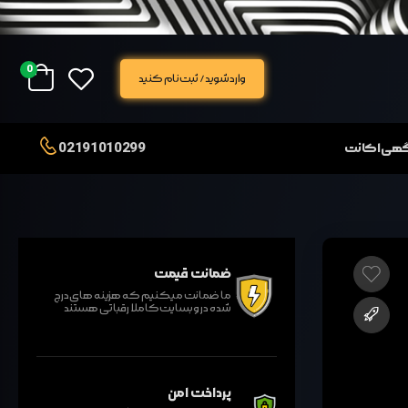
0
وارد شوید / ثبت نام کنید
02191010299
آگهی اکانت
ضمانت قیمت
ما ضمانت میکنیم که هزینه های درج
شده در وبسایت کاملا رقباتی هستند
پرداخت امن