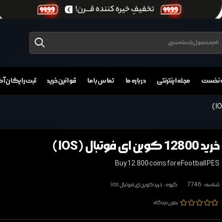
 نخست
مجله اینترنتی
درباره ما
تماس با ما
قوانین خرید
ثبت رایگان 
خرید 12800 کوین ای فوتبال (IOS)
Buy 12,800 coins for eFootball PES
شناسه:
7746
گروه:
خرید کوین ای فوتبال ios
بدون دیدگاه