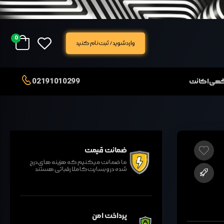
0
وارد شوید / ثبت نام کنید
02191010299
آگهی اکانت
ضمانت قیمت
ما ضمانت میکنیم که هزینه های درج
شده در وبسایت کاملا رقباتی هستند
پرداخت امن