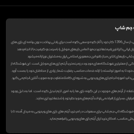
 جم شاپ
تیم تاپ جم شاپ از سال 1396 کار خود را آغاز کرده و سعی کرده است برای راحتی پرداخت درون برنامه ای بازی های
ان ایرانی با ارزانترین قیمتها خرید جم و الماس بازیهای موبایل را با سرعت و کیفیت بالا انجام دهد
اپ بازیهای انلاین مجاز با قوانین جمهوری اسلامی ایران به مشتریان عزیز ارائه میشود
از معتبر‌ترین فروشگاه های موجود در زمینه خرید آیتم بازی های موبایل است. این فروشگاه از
ت خود تا به امروز توانسته با ارائه خدمات مناسب رضایت شمار زیادی از مخاطبان خود را بدست آورد.
انید امروزه انجام بازی های ویدیویی به شیوه‌ای کاملا متفاوت و به صورت آنلاین انجام می‌گیرد.
ستفاده از آیتم های موجود در این گونه بازی ها را به امری لازم تبدیل کرده است. اما به دلیل وجود
ان، بسیاری از افراد نمی‌توانند آیتم های مورد نظر خود را شخصا خریداری نمایند.
وشگاه تاپ جم شاپ برای سهولت در امر خرید آیتم های بازی های ویدیویی به میدان آمده؛ تا با
ی مناسب، امکان خرید ارزان آیتم بازی های ویدیویی را فراهم نماید.