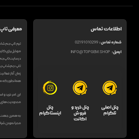
اطلاعات تماس
معرفی تاپ
شماره تماس :
02191010299
موبایل برای کاربر
ایمیل:
INFO@TOPGEM.SHOP
در سایت تاپ جم ش
تاپ جم شاپ یکی 
زمان آغاز فعالی
همانطور که می‌د
این امر خرید و ا
محدودیت های فراو
چنل اصلی
چنل خرید و
چنل
تلگرام
فروش
اینستاگرام
به همین جهت فر
اکانت
محیا نمودن شرایط