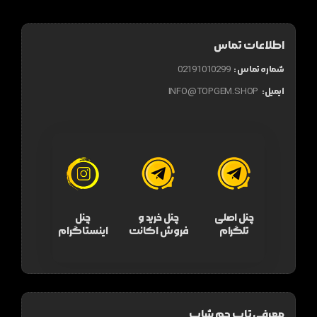
اطلاعات تماس
شماره تماس :
02191010299
ایمیل:
INFO@TOPGEM.SHOP
چنل اصلی
چنل خرید و
چنل
تلگرام
فروش اکانت
اینستاگرام
معرفی تاپ جم شاپ