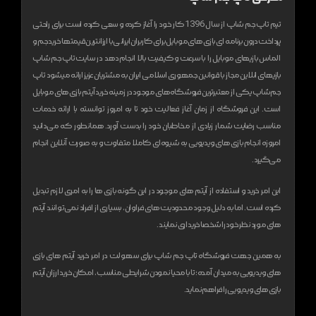
تیم تاپ جم شاپ از سال 1396 کار خود را آغاز کرده و سعی کرده است برای راحتی
پرداخت درون برنامه ای بازی های موبایل برای کاربران ایرانی با ارزانترین قیمتها خرید جم و
الماس بازیهای موبایل را با سرعت و کیفیت بالا انجام دهد
در سایت تاپ جم شاپ
بازیهای انلاین مجاز با قوانین جمهوری اسلامی ایران به مشتریان عزیز ارائه میشود
تاپ
جم شاپ یکی از معتبر‌ترین فروشگاه های موجود در زمینه خرید آیتم بازی های موبایل
است. این فروشگاه از زمان آغاز فعالیت خود تا به امروز توانسته با ارائه خدمات
مناسب رضایت شمار زیادی از مخاطبان خود را بدست آورد. همانطور که می‌دانید
امروزه انجام بازی های ویدیویی به شیوه‌ای کاملا متفاوت و به صورت آنلاین انجام
می‌گیرد.
این امر خرید و استفاده از آیتم های موجود در این گونه بازی ها را به امری لازم تبدیل
کرده است. اما به دلیل وجود محدودیت های فراوان، بسیاری از افراد نمی‌توانند آیتم
های مورد نظر خود را شخصا خریداری نمایند.
به همین جهت فروشگاه تاپ جم شاپ برای سهولت در امر خرید آیتم های بازی
های ویدیویی به میدان آمده؛ تا با محیا نمودن شرایطی مناسب، امکان خرید ارزان آیتم
بازی های ویدیویی را فراهم نماید.