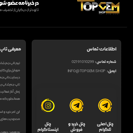
در خبرنامه عضو شو
تا زودتر از دیگران از تخفی
اطلاعات تماس
معرفی تاپ
شماره تماس :
02191010299
موبایل برای کاربر
ایمیل:
INFO@TOPGEM.SHOP
در سایت تاپ جم ش
تاپ جم شاپ یکی 
زمان آغاز فعالی
همانطور که می‌د
این امر خرید و ا
محدودیت های فراو
چنل اصلی
چنل خرید و
چنل
تلگرام
فروش
اینستاگرام
به همین جهت فر