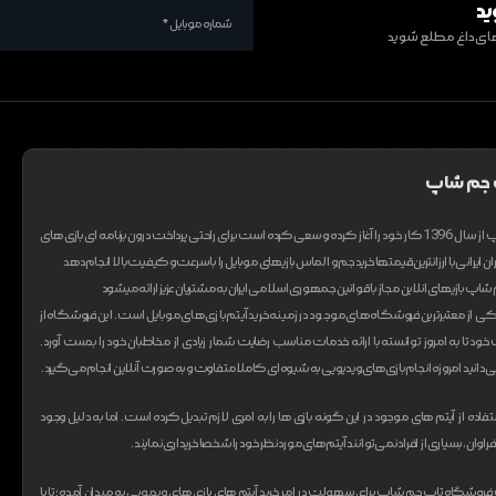
ید
ف های داغ مطلع شوید
 جم شاپ
تیم تاپ جم شاپ از سال 1396 کار خود را آغاز کرده و سعی کرده است برای راحتی پرداخت درون برنامه ای بازی های
ان ایرانی با ارزانترین قیمتها خرید جم و الماس بازیهای موبایل را با سرعت و کیفیت بالا انجام دهد
اپ بازیهای انلاین مجاز با قوانین جمهوری اسلامی ایران به مشتریان عزیز ارائه میشود
از معتبر‌ترین فروشگاه های موجود در زمینه خرید آیتم بازی های موبایل است. این فروشگاه از
ت خود تا به امروز توانسته با ارائه خدمات مناسب رضایت شمار زیادی از مخاطبان خود را بدست آورد.
انید امروزه انجام بازی های ویدیویی به شیوه‌ای کاملا متفاوت و به صورت آنلاین انجام می‌گیرد.
ستفاده از آیتم های موجود در این گونه بازی ها را به امری لازم تبدیل کرده است. اما به دلیل وجود
ان، بسیاری از افراد نمی‌توانند آیتم های مورد نظر خود را شخصا خریداری نمایند.
وشگاه تاپ جم شاپ برای سهولت در امر خرید آیتم های بازی های ویدیویی به میدان آمده؛ تا با