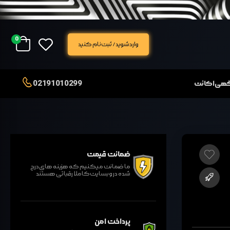
0
وارد شوید / ثبت نام کنید
02191010299
آگهی اکانت
ضمانت قیمت
ما ضمانت میکنیم که هزینه های درج
شده در وبسایت کاملا رقباتی هستند
پرداخت امن