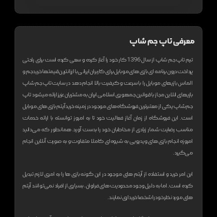
معرفی تاپ جم شاپ
تیم تاپ جم شاپ از سال 1396 کار خود را آغاز کرده و سعی کرده است برای راحتی
پرداخت درون برنامه ای بازی های موبایل برای کاربران ایرانی با ارزانترین قیمتها خرید جم و
الماس بازیهای موبایل را با سرعت و کیفیت بالا انجام دهد
در سایت تاپ جم شاپ
بازیهای انلاین مجاز با قوانین جمهوری اسلامی ایران به مشتریان عزیز ارائه میشود
تاپ
جم شاپ یکی از معتبر‌ترین فروشگاه های موجود در زمینه خرید آیتم بازی های موبایل
است. این فروشگاه از زمان آغاز فعالیت خود تا به امروز توانسته با ارائه خدمات
مناسب رضایت شمار زیادی از مخاطبان خود را بدست آورد. همانطور که می‌دانید
امروزه انجام بازی های ویدیویی به شیوه‌ای کاملا متفاوت و به صورت آنلاین انجام
می‌گیرد.
این امر خرید و استفاده از آیتم های موجود در این گونه بازی ها را به امری لازم تبدیل
کرده است. اما به دلیل وجود محدودیت های فراوان، بسیاری از افراد نمی‌توانند آیتم
های مورد نظر خود را شخصا خریداری نمایند.