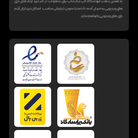
به همین جهت فروشگاه تاپ جم شاپ برای سهولت در امر خرید آیتم های بازی
های ویدیویی به میدان آمده؛ تا با محیا نمودن شرایطی مناسب، امکان خرید ارزان آیتم
بازی های ویدیویی را فراهم نماید.