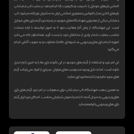
الماس بازیهای موبایل را با سرعت و کیفیت بالا انجام دهد
در سایت تاپ جم شاپ
بازیهای انلاین مجاز با قوانین جمهوری اسلامی ایران به مشتریان عزیز ارائه میشود
تاپ
جم شاپ یکی از معتبر‌ترین فروشگاه های موجود در زمینه خرید آیتم بازی های موبایل
است. این فروشگاه از زمان آغاز فعالیت خود تا به امروز توانسته با ارائه خدمات
مناسب رضایت شمار زیادی از مخاطبان خود را بدست آورد. همانطور که می‌دانید
امروزه انجام بازی های ویدیویی به شیوه‌ای کاملا متفاوت و به صورت آنلاین انجام
می‌گیرد.
این امر خرید و استفاده از آیتم های موجود در این گونه بازی ها را به امری لازم تبدیل
کرده است. اما به دلیل وجود محدودیت های فراوان، بسیاری از افراد نمی‌توانند آیتم
های مورد نظر خود را شخصا خریداری نمایند.
به همین جهت فروشگاه تاپ جم شاپ برای سهولت در امر خرید آیتم های بازی
های ویدیویی به میدان آمده؛ تا با محیا نمودن شرایطی مناسب، امکان خرید ارزان آیتم
بازی های ویدیویی را فراهم نماید.