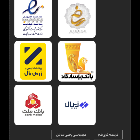
خرید جم فری فایر
خرید یوسی پابجی موبایل