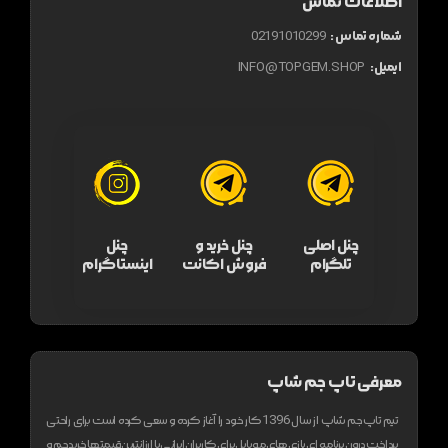
اطلاعات تماس
شماره تماس :
02191010299
ایمیل:
INFO@TOPGEM.SHOP
چنل اصلی
چنل خرید و
چنل
تلگرام
فروش اکانت
اینستاگرام
معرفی تاپ جم شاپ
تیم تاپ جم شاپ از سال 1396 کار خود را آغاز کرده و سعی کرده است برای راحتی
پرداخت درون برنامه ای بازی های موبایل برای کاربران ایرانی با ارزانترین قیمتها خرید جم و