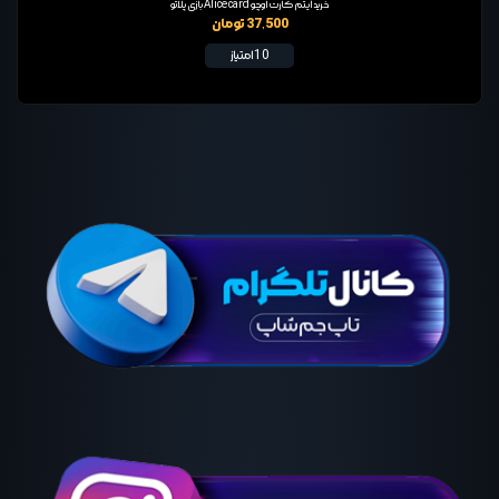
خرید آیتم کارت اوچو Alice card بازی پلاتو
37,500 تومان
10 امتیاز