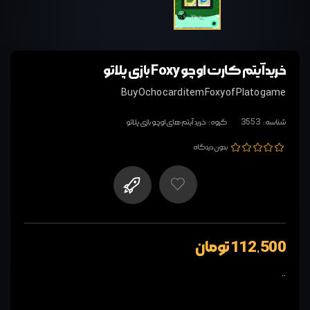
خرید آیتم کارت اوچو Foxy بازی پلاتو
Buy Ocho card item Foxy of Plato game
شناسه:
3553
گروه:
خرید آیتم های اوچو بازی پلاتو
بدون دیدگاه
112,500 تومان
..