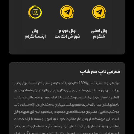
چنل اصلی
چنل خرید و
چنل
تلگرام
فروش اکانت
اینستاگرام
معرفی تاپ جم شاپ
تیم تاپ جم شاپ از سال 1396 کار خود را آغاز کرده و سعی کرده است برای راحتی
پرداخت درون برنامه ای بازی های موبایل برای کاربران ایرانی با ارزانترین قیمتها خرید جم و
الماس بازیهای موبایل را با سرعت و کیفیت بالا انجام دهد
در سایت تاپ جم شاپ
بازیهای انلاین مجاز با قوانین جمهوری اسلامی ایران به مشتریان عزیز ارائه میشود
تاپ
جم شاپ یکی از معتبر‌ترین فروشگاه های موجود در زمینه خرید آیتم بازی های موبایل
است. این فروشگاه از زمان آغاز فعالیت خود تا به امروز توانسته با ارائه خدمات
مناسب رضایت شمار زیادی از مخاطبان خود را بدست آورد. همانطور که می‌دانید
امروزه انجام بازی های ویدیویی به شیوه‌ای کاملا متفاوت و به صورت آنلاین انجام