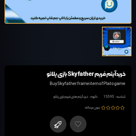
خرید آیتم فریم Skyfather بازی پلاتو
Buy Skyfather frame item of Plato game
شناسه:
15595
گروه:
خرید آیتم های فریم بازی پلاتو
بدون دیدگاه