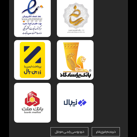
خرید جم فری فایر
خرید یوسی پابجی موبایل