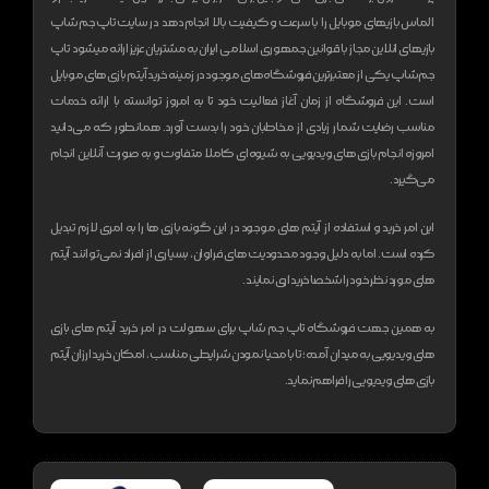
الماس بازیهای موبایل را با سرعت و کیفیت بالا انجام دهد
در سایت تاپ جم شاپ
بازیهای انلاین مجاز با قوانین جمهوری اسلامی ایران به مشتریان عزیز ارائه میشود
تاپ
جم شاپ یکی از معتبر‌ترین فروشگاه های موجود در زمینه خرید آیتم بازی های موبایل
است. این فروشگاه از زمان آغاز فعالیت خود تا به امروز توانسته با ارائه خدمات
مناسب رضایت شمار زیادی از مخاطبان خود را بدست آورد. همانطور که می‌دانید
امروزه انجام بازی های ویدیویی به شیوه‌ای کاملا متفاوت و به صورت آنلاین انجام
می‌گیرد.
این امر خرید و استفاده از آیتم های موجود در این گونه بازی ها را به امری لازم تبدیل
کرده است. اما به دلیل وجود محدودیت های فراوان، بسیاری از افراد نمی‌توانند آیتم
های مورد نظر خود را شخصا خریداری نمایند.
به همین جهت فروشگاه تاپ جم شاپ برای سهولت در امر خرید آیتم های بازی
های ویدیویی به میدان آمده؛ تا با محیا نمودن شرایطی مناسب، امکان خرید ارزان آیتم
بازی های ویدیویی را فراهم نماید.