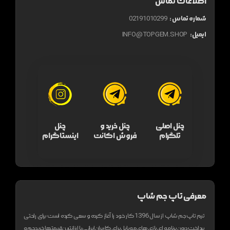
اطلاعات تماس
شماره تماس :
02191010299
ایمیل:
INFO@TOPGEM.SHOP
چنل اصلی
چنل خرید و
چنل
تلگرام
فروش اکانت
اینستاگرام
معرفی تاپ جم شاپ
تیم تاپ جم شاپ از سال 1396 کار خود را آغاز کرده و سعی کرده است برای راحتی
پرداخت درون برنامه ای بازی های موبایل برای کاربران ایرانی با ارزانترین قیمتها خرید جم و