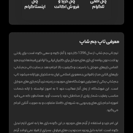
چنل اصلی
چنل خرید و
چنل
تلگرام
فروش اکانت
اینستاگرام
معرفی تاپ جم شاپ
تیم تاپ جم شاپ از سال 1396 کار خود را آغاز کرده و سعی کرده است برای راحتی
پرداخت درون برنامه ای بازی های موبایل برای کاربران ایرانی با ارزانترین قیمتها خرید جم و
الماس بازیهای موبایل را با سرعت و کیفیت بالا انجام دهد
در سایت تاپ جم شاپ
بازیهای انلاین مجاز با قوانین جمهوری اسلامی ایران به مشتریان عزیز ارائه میشود
تاپ
جم شاپ یکی از معتبر‌ترین فروشگاه های موجود در زمینه خرید آیتم بازی های موبایل
است. این فروشگاه از زمان آغاز فعالیت خود تا به امروز توانسته با ارائه خدمات
مناسب رضایت شمار زیادی از مخاطبان خود را بدست آورد. همانطور که می‌دانید
امروزه انجام بازی های ویدیویی به شیوه‌ای کاملا متفاوت و به صورت آنلاین انجام
می‌گیرد.
این امر خرید و استفاده از آیتم های موجود در این گونه بازی ها را به امری لازم تبدیل
کرده است. اما به دلیل وجود محدودیت های فراوان، بسیاری از افراد نمی‌توانند آیتم