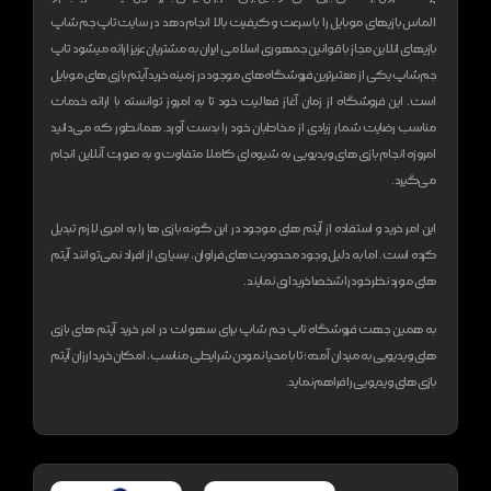
الماس بازیهای موبایل را با سرعت و کیفیت بالا انجام دهد
در سایت تاپ جم شاپ
بازیهای انلاین مجاز با قوانین جمهوری اسلامی ایران به مشتریان عزیز ارائه میشود
تاپ
جم شاپ یکی از معتبر‌ترین فروشگاه های موجود در زمینه خرید آیتم بازی های موبایل
است. این فروشگاه از زمان آغاز فعالیت خود تا به امروز توانسته با ارائه خدمات
مناسب رضایت شمار زیادی از مخاطبان خود را بدست آورد. همانطور که می‌دانید
امروزه انجام بازی های ویدیویی به شیوه‌ای کاملا متفاوت و به صورت آنلاین انجام
می‌گیرد.
این امر خرید و استفاده از آیتم های موجود در این گونه بازی ها را به امری لازم تبدیل
کرده است. اما به دلیل وجود محدودیت های فراوان، بسیاری از افراد نمی‌توانند آیتم
های مورد نظر خود را شخصا خریداری نمایند.
به همین جهت فروشگاه تاپ جم شاپ برای سهولت در امر خرید آیتم های بازی
های ویدیویی به میدان آمده؛ تا با محیا نمودن شرایطی مناسب، امکان خرید ارزان آیتم
بازی های ویدیویی را فراهم نماید.