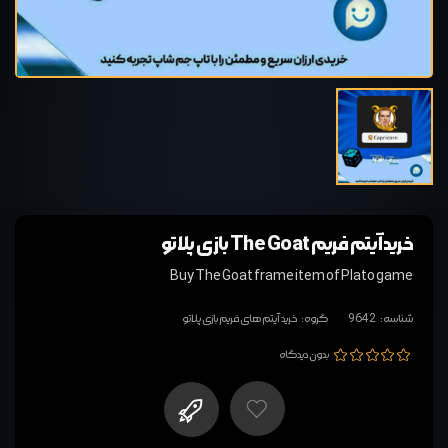
خرید آیتم فریم The Goat بازی پلاتو
Buy The Goat frame item of Plato game
شناسه:
9642
گروه:
خرید آیتم های فریم بازی پلاتو
بدون دیدگاه