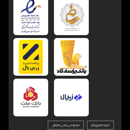
خرید جم فری فایر
خرید یوسی پابجی موبایل