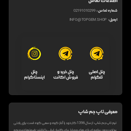
اطلاعات تماس
شماره تماس :
02191010299
ایمیل:
INFO@TOPGEM.SHOP
چنل اصلی
چنل خرید و
چنل
تلگرام
فروش اکانت
اینستاگرام
معرفی تاپ جم شاپ
تیم تاپ جم شاپ از سال 1396 کار خود را آغاز کرده و سعی کرده است برای راحتی
پرداخت درون برنامه ای بازی های موبایل برای کاربران ایرانی با ارزانترین قیمتها خرید جم و