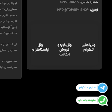
شماره تماس :
02191010299
موبایل برای کاربر
ایمیل:
INFO@TOPGEM.SHOP
در سایت تاپ جم ش
تاپ جم شاپ یکی 
زمان آغاز فعالی
همانطور که می‌د
این امر خرید و ا
چنل اصلی
چنل خرید و
چنل
تلگرام
فروش
اینستاگرام
محدودیت های فراو
اکانت
به همین جهت فر
محیا نمودن شرایط