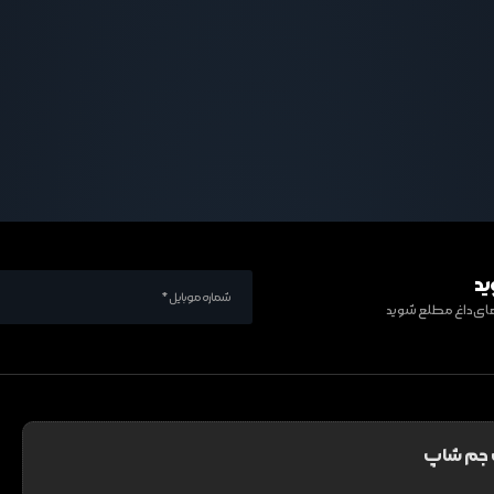
ید
ف های داغ مطلع شوید
 جم شاپ