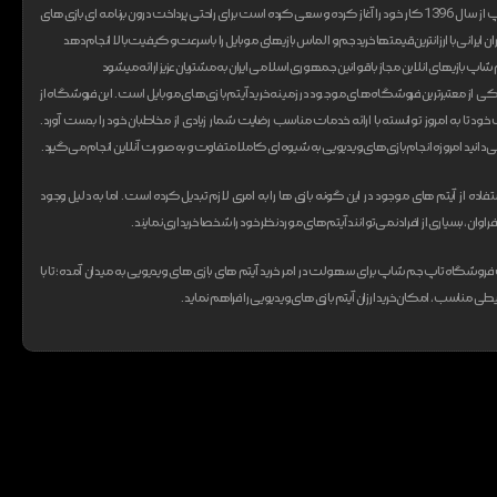
تیم تاپ جم شاپ از سال 1396 کار خود را آغاز کرده و سعی کرده است برای راحتی پرداخت درون برنامه ای بازی های
ان ایرانی با ارزانترین قیمتها خرید جم و الماس بازیهای موبایل را با سرعت و کیفیت بالا انجام دهد
اپ بازیهای انلاین مجاز با قوانین جمهوری اسلامی ایران به مشتریان عزیز ارائه میشود
از معتبر‌ترین فروشگاه های موجود در زمینه خرید آیتم بازی های موبایل است. این فروشگاه از
ت خود تا به امروز توانسته با ارائه خدمات مناسب رضایت شمار زیادی از مخاطبان خود را بدست آورد.
انید امروزه انجام بازی های ویدیویی به شیوه‌ای کاملا متفاوت و به صورت آنلاین انجام می‌گیرد.
ستفاده از آیتم های موجود در این گونه بازی ها را به امری لازم تبدیل کرده است. اما به دلیل وجود
ان، بسیاری از افراد نمی‌توانند آیتم های مورد نظر خود را شخصا خریداری نمایند.
وشگاه تاپ جم شاپ برای سهولت در امر خرید آیتم های بازی های ویدیویی به میدان آمده؛ تا با
ی مناسب، امکان خرید ارزان آیتم بازی های ویدیویی را فراهم نماید.