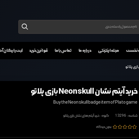
 نخست
مجله اینترنتی
درباره ما
تماس با ما
قوانین خرید
ثبت رایگان 
خرید آیتم نشان Neon skull بازی پلاتو
Buy the Neon skull badge item of Plato game
شناسه:
13296
گروه:
خرید آیتم های نشان بازی پلاتو
بدون دیدگاه