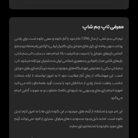
معرفی تاپ جم شاپ
تیم تاپ جم شاپ از سال 1396 کار خود را آغاز کرده و سعی کرده است برای راحتی
پرداخت درون برنامه ای بازی های موبایل برای کاربران ایرانی با ارزانترین قیمتها خرید جم و
الماس بازیهای موبایل را با سرعت و کیفیت بالا انجام دهد
در سایت تاپ جم شاپ
بازیهای انلاین مجاز با قوانین جمهوری اسلامی ایران به مشتریان عزیز ارائه میشود
تاپ
جم شاپ یکی از معتبر‌ترین فروشگاه های موجود در زمینه خرید آیتم بازی های موبایل
است. این فروشگاه از زمان آغاز فعالیت خود تا به امروز توانسته با ارائه خدمات
مناسب رضایت شمار زیادی از مخاطبان خود را بدست آورد. همانطور که می‌دانید
امروزه انجام بازی های ویدیویی به شیوه‌ای کاملا متفاوت و به صورت آنلاین انجام
می‌گیرد.
این امر خرید و استفاده از آیتم های موجود در این گونه بازی ها را به امری لازم تبدیل
کرده است. اما به دلیل وجود محدودیت های فراوان، بسیاری از افراد نمی‌توانند آیتم
های مورد نظر خود را شخصا خریداری نمایند.