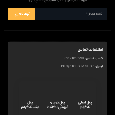
تا زودتر از دیگران از تخفیف های داغ مطلع شوید
ثبت نام
اطلاعات تماس
شماره تماس :
02191010299
ایمیل:
INFO@TOPGEM.SHOP
چنل اصلی
چنل خرید و
چنل
تلگرام
فروش اکانت
اینستاگرام