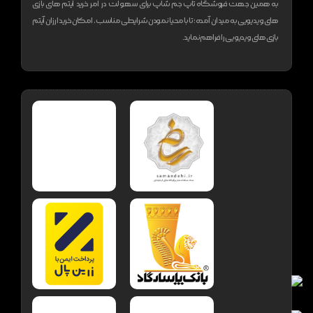
به همین جهت فروشگاه تاپ جم شاپ برای سهولت در امر خرید آیتم های بازی
های ویدیویی به میدان آمده؛ تا با محیا نمودن شرایطی مناسب، امکان خرید ارزان آیتم
بازی های ویدیویی را فراهم نماید.