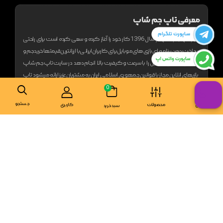
معرفی تاپ جم شاپ
تیم تاپ جم شاپ از سال 1396 کار خود را آغاز کرده و سعی کرده است برای راحتی
پرداخت درون برنامه ای بازی های موبایل برای کاربران ایرانی با ارزانترین قیمتها خرید جم و
الماس بازیهای موبایل را با سرعت و کیفیت بالا انجام دهد
در سایت تاپ جم شاپ
بازیهای انلاین مجاز با قوانین جمهوری اسلامی ایران به مشتریان عزیز ارائه میشود
تاپ
جم شاپ یکی از معتبر‌ترین فروشگاه های موجود در زمینه خرید آیتم بازی های موبایل
0
است. این فروشگاه از زمان آغاز فعالیت خود تا به امروز توانسته با ارائه خدمات
جستجو
تماس
محصولات
کاربری
سبد خرید
مناسب رضایت شمار زیادی از مخاطبان خود را بدست آورد. همانطور که می‌دانید
امروزه انجام بازی های ویدیویی به شیوه‌ای کاملا متفاوت و به صورت آنلاین انجام
می‌گیرد.
این امر خرید و استفاده از آیتم های موجود در این گونه بازی ها را به امری لازم تبدیل
کرده است. اما به دلیل وجود محدودیت های فراوان، بسیاری از افراد نمی‌توانند آیتم
های مورد نظر خود را شخصا خریداری نمایند.
به همین جهت فروشگاه تاپ جم شاپ برای سهولت در امر خرید آیتم های بازی
های ویدیویی به میدان آمده؛ تا با محیا نمودن شرایطی مناسب، امکان خرید ارزان آیتم