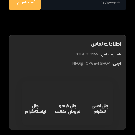
ثبت نام
اطلاعات تماس
شماره تماس :
02191010299
ایمیل:
INFO@TOPGEM.SHOP
چنل اصلی
چنل خرید و
چنل
تلگرام
فروش اکانت
اینستاگرام