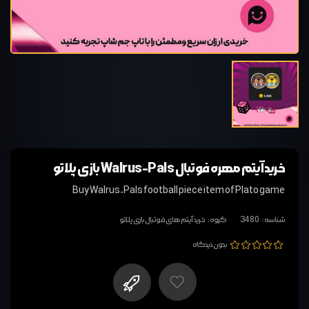
خرید آیتم مهره فوتبال Walrus-Pals بازی پلاتو
Buy Walrus-Pals football piece item of Plato game
شناسه:
3480
گروه:
خرید آیتم های فوتبال بازی پلاتو
بدون دیدگاه