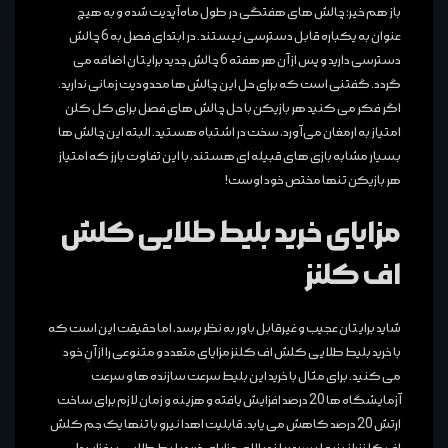
باز هم خیر؛ چالش های هفتگی در طول ماه آپدیت شده و به هیچ
عنوان به یکباره قابل دسترسی نیستند. در ابتدای فصل به 6 چالش
دسترسی دارید و پس از آن هر هفته 6 چالش جدید برایتان اضافه می
گردد. گفتنی است که برای حل این چالش ها محدودیت زمانی ندارید.
اگر فکر می کنید هر بازیکن با حل چالش های فصل برای کل کلن
امتیاز به ارمغان می آورد، سخت در اشتباه هستید. البته این چالش ها
بسیار مشابه بازی های قبیله ای هستند، با این تفاوت بارز که امتیاز
هر بازیکن تنها مختص خود اوست!
مزایای خرید بلیط طلایی کلش
اف کلنز
شاید برایتان عجیب و غیرقابل باور به نظر برسد، اما حقیقت این است که
با خرید بلیط طلایی کلش اف کلنز مزایای متعدد و متنوعی را از آنِ خود
می کنید. برای مثال با خرید این بلیط سرعت سازنده ها و سرعت
آزمایشگاه ها 20 درصد افزایش یافته و هزینه و زمان لازم برای ساخت
ارتش 20 درصد کاهش می یابد. قابلیت اهدا نیرو با تنها یک جم کلش