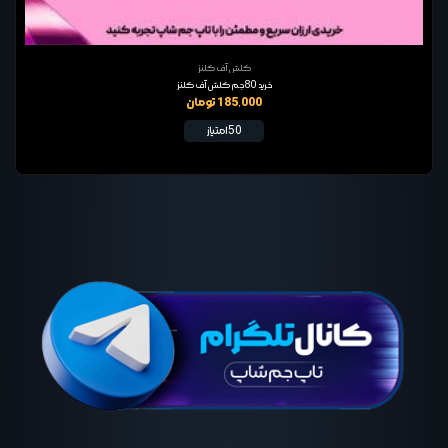
کلش آف کلنز
خرید 80 جم کلش آف کلنز
185,000 تومان
50 امتیاز