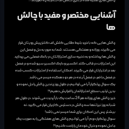
چالش های تعبیه شده در بازی کلش اف کلنز به چه صورتند؟!
آشنایی مختصر و مفید با چالش
ها
چالش هایی که با خرید بلیط طلایی کلش اف کلنز پیش رویتان قرار
می گیرند، روزانه و هفتگی هستند. شما به مرور به حل و فصل این
چالش ها پرداخته و به ذخیره سازی امتیازاتتان در بانک فصلی می پردازید.
این امتیازات در قالب گلد، اکسیر و دارک اکسیر سیو شده و در فصل
بعد در اختیارتان قرار می گیرند. امکان استفاده از امتیازات کسب شده
در فصل حاضر، در فصل آینده در هر دو دهکده میسر می باشد.
یک سوال پرتکرار؛ آیا می توانیم در طول روز چندین چالش را حل نموده و
بدین ترتیب سطح امتیازاتمان را افزایش دهیم؟!
خیر؛ چالش های روزانه هر 24 ساعت یک بار آپدیت می شوند. در طول هر
شبانه روز نیز تنها سه چالش در دسترس کاربران قرار می گیرد، نه
بیشتر. پس این امکان برای شما میسر نمی باشد!
سوال پرتکرار دوم؛ آیا می توانیم چالش های هفتگی را به صورت یک
جا حل نموده و خیال خودمان را راحت کنیم؟!