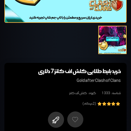
خرید بلیط طلایی کلش اف کلنز 7 دلاری
Gold after Clash of Clans
شناسه:
1333
گروه:
کلش آف کلنز
(2 دیدگاه)