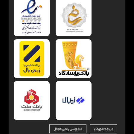
خرید جم فری فایر
خرید یوسی پابجی موبایل