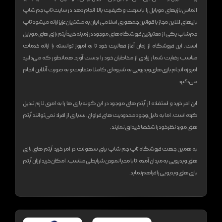
الماس بازیهای موبایل را با سرعت و کیفیت بالا انجام دهد
در سایت تاپ جم شاپ
بازیهای انلاین مجاز با قوانین جمهوری اسلامی ایران به مشتریان عزیز ارائه میشود
تاپ
جم شاپ یکی از معتبر‌ترین فروشگاه های موجود در زمینه خرید آیتم بازی های موبایل
است. این فروشگاه از زمان آغاز فعالیت خود تا به امروز توانسته با ارائه خدمات
مناسب رضایت شمار زیادی از مخاطبان خود را بدست آورد. همانطور که می‌دانید
امروزه انجام بازی های ویدیویی به شیوه‌ای کاملا متفاوت و به صورت آنلاین انجام
می‌گیرد.
این امر خرید و استفاده از آیتم های موجود در این گونه بازی ها را به امری لازم تبدیل
کرده است. اما به دلیل وجود محدودیت های فراوان، بسیاری از افراد نمی‌توانند آیتم
های مورد نظر خود را شخصا خریداری نمایند.
به همین جهت فروشگاه تاپ جم شاپ برای سهولت در امر خرید آیتم های بازی
های ویدیویی به میدان آمده؛ تا با محیا نمودن شرایطی مناسب، امکان خرید ارزان آیتم
بازی های ویدیویی را فراهم نماید.