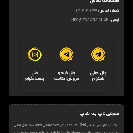
اطلاعات تماس
شماره تماس :
02191010299
ایمیل:
INFO@TOPGEM.SHOP
چنل اصلی
چنل خرید و
چنل
تلگرام
فروش اکانت
اینستاگرام
معرفی تاپ جم شاپ
تیم تاپ جم شاپ از سال 1396 کار خود را آغاز کرده و سعی کرده است برای راحتی
پرداخت درون برنامه ای بازی های موبایل برای کاربران ایرانی با ارزانترین قیمتها خرید جم و