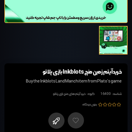
خرید آیتم زمین منچ Inkblots بازی پلاتو
Buy the Inkblots Land Manch item from Plato's game
شناسه:
16400
گروه:
خرید آیتم های منچ بازی پلاتو
بدون دیدگاه