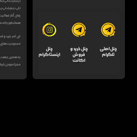
در سایت تاپ جم ش
تاپ جم شاپ یکی 
زمان آغاز فعالی
همانطور که می‌د
این امر خرید و ا
محدودیت های فراو
چنل اصلی
چنل خرید و
چنل
تلگرام
فروش
اینستاگرام
به همین جهت فر
اکانت
محیا نمودن شرایط