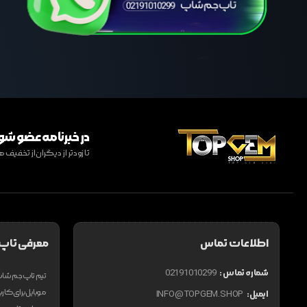
در خبرنامه عضو شو
تا زودتر از دیگران از تخفی
اطلاعات تماس
معرفی تاپ
شماره تماس :
02191010299
موبایل برای کاربر
ایمیل:
INFO@TOPGEM.SHOP