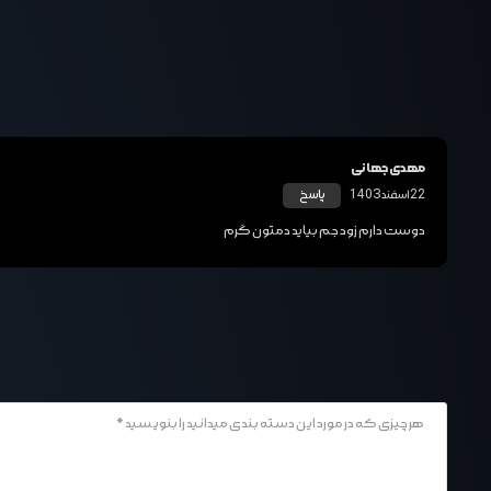
مهدی جهانی
پاسخ
22 اسفند 1403
دوست دارم زود جم بیاید دمتون گرم