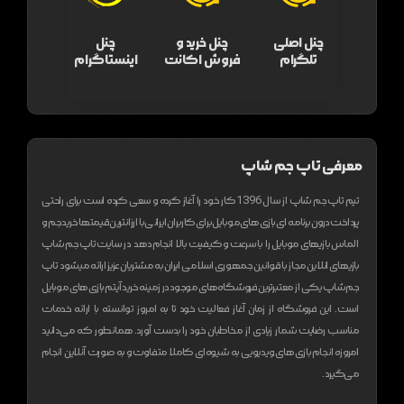
چنل اصلی
چنل خرید و
چنل
تلگرام
فروش اکانت
اینستاگرام
معرفی تاپ جم شاپ
تیم تاپ جم شاپ از سال 1396 کار خود را آغاز کرده و سعی کرده است برای راحتی
پرداخت درون برنامه ای بازی های موبایل برای کاربران ایرانی با ارزانترین قیمتها خرید جم و
الماس بازیهای موبایل را با سرعت و کیفیت بالا انجام دهد
در سایت تاپ جم شاپ
بازیهای انلاین مجاز با قوانین جمهوری اسلامی ایران به مشتریان عزیز ارائه میشود
تاپ
جم شاپ یکی از معتبر‌ترین فروشگاه های موجود در زمینه خرید آیتم بازی های موبایل
است. این فروشگاه از زمان آغاز فعالیت خود تا به امروز توانسته با ارائه خدمات
مناسب رضایت شمار زیادی از مخاطبان خود را بدست آورد. همانطور که می‌دانید
امروزه انجام بازی های ویدیویی به شیوه‌ای کاملا متفاوت و به صورت آنلاین انجام
می‌گیرد.