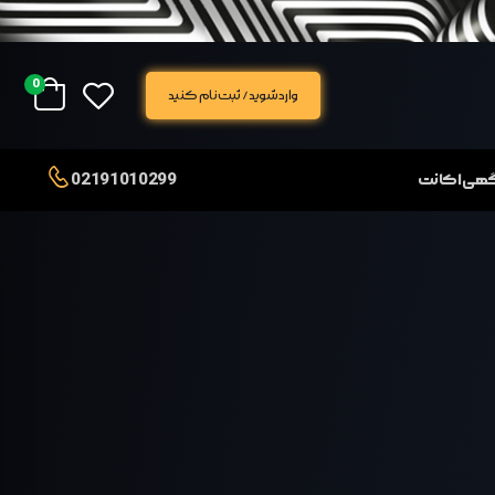
0
وارد شوید / ثبت نام کنید
02191010299
آگهی اکانت