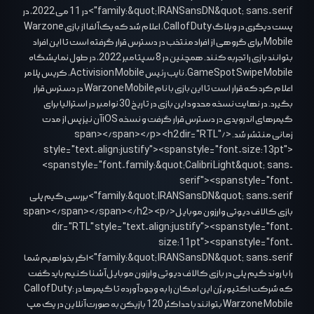
family:&quot;IRANSansDN&quot;,sans-serif">در 11 می 2022، در
پست دیگری در وبلاگ Call of Duty، اعلام شد که یک آلفا از بازی Warzone
Mobile برای گروهی از افراد منتخب در دسترس قرار گرفته است تا این افراد
بتوانند بازی را تجربه کنند. همچنین در 8 سپتامبر 2022، در طول نمایشگاه
GameSpot Swipe Mobile، نایب رئیس Activision Mobile، کریس پلامر
اعلام کرد که قرار است تا این بازی با نام Warzone Mobile در دسترس قرار
بگیرد. در نهایت نسخه محدود این بازی در تاریخ 30 نوامبر در استرالیا برای
گیمرهای اندرویدی در دسترس قرار گرفت و نسخه iOS آن نیز پس از مدت
زمانی منتشر شد. </span></span></p> <h2 dir="RTL"
style="text-align:justify"><span style="font-size:13pt">
<span style="font-family:&quot;Calibri Light&quot;,sans-
serif"><span style="font-
family:&quot;IRANSansDN&quot;,sans-serif">بررسی گیم پلی
بازی کالاف دیوتی وارزون موبایل</span></span></span></h2> <p
dir="RTL" style="text-align:justify"><span style="font-
size:11pt"><span style="font-
family:&quot;IRANSansDN&quot;,sans-serif">اگر بخواهیم شما
را با روند گیم پلی در بازی کالاف دیوتی وارزون موبایل آشنا کنیم باید گفت
که شرکت اکتیویژن این امکان را به وجود آورده تا گیمرها در Call of Duty:
Warzone Mobile بتوانند با حداکثر 120 بازیکن به صورت آنلاین در یک مپ