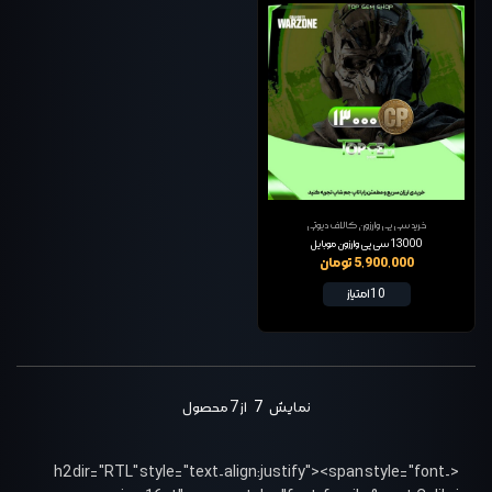
خرید سی پی وارزون کالاف دیوتی
13000 سی پی وارزون موبایل
5,900,000 تومان
10 امتیاز
نمایش
7
از 7 محصول
<h2 dir="RTL" style="text-align:justify"><span style="font-