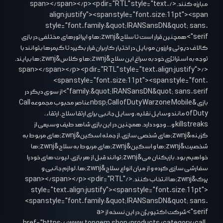
مبارزه کنند. </span></span></p> <p dir="RTL" style="text-
align:justify"><span style="font-size:11pt"><span
style="font-family:&quot;IRANSansDN&quot;,sans-
serif">همچنین قرار است تا سلاح&zwnj;ها و اپراتورهای مختلفی در بازی
کالاف دیوتی وارزون موبایل در اختیار کاربران قرار بگیرد تا گیمرها بتوانند با
توجه به استراتژی خود به سراغ این سلاح&zwnj;ها و کلاس&zwnj;ها بیایند.
</span></span></p> <p dir="RTL" style="text-align:justify">
<span style="font-size:11pt"><span style="font-
family:&quot;IRANSansDN&quot;,sans-serif">از سوی دیگر در
بازی &nbsp;Call of Duty Warzone Mobile عناصر محبوب مجموعه Call
of Duty مانند وسایل نقلیه، وسایل جانبی برای ارتقا سلاح، ارتقاء،
killstreaks و... وجود دارد. همچنین در این بازی شاهد طیف وسیعی از
گزینه&zwnj;های شخصی سازی، از جمله اسکین&zwnj;های مربوط به
شخصیت&zwnj;ها و اسکین&zwnj;های مربوط به سلاح&zwnj;ها
خواهیم بود. بازیکنان می&zwnj;توانند قبل از هر بازی، لیوت های خود را
سفارشی سازی کرده و از میان انواع سلاح&zwnj;ها، لوازم جانبی و
پرک&zwnj;ها انتخاب کنند. </span></span></p> <p dir="RTL"
style="text-align:justify"><span style="font-size:11pt">
<span style="font-family:&quot;IRANSansDN&quot;,sans-
serif">شرکت اکتیویژن در این نسخه از <a