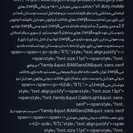
href="https://www.topgem.shop/products/category/call-
of-duty-mobile">کالاف دیوتی موبایل</a> ویژگی&zwnj;های
اجتماعی مختلفی را در نظر گرفته است. در وهله اول لیست دوستان شما در
این بازی بین تمام نسخه&zwnj;های کالاف از وارزون موبایل گرفته تا وارزون
2.0 و مدرن وارفیر 2 به اشتراک گذاشته می&zwnj;شود و می&zwnj;توانید
با دوستان خود گروه&zwnj;های حداکثر 6 نفره بسازید. از سوی دیگر امکان
چت صوتی در این بازی وجود دارد و می&zwnj;توانید از داخل یا خارج از بازی از
سیستم چت صوتی بازی برای ارتباط با سایر دوستان خود استفاده کنید.
</span></span></p> <p dir="RTL" style="text-align:justify">
<span style="font-size:11pt"><span style="font-
family:&quot;IRANSansDN&quot;,sans-serif">در واقع
می&zwnj;توان گفت که اگر جز گیمرهایی هستید که بازی کالاف
دیوتی موبایل را دوست دارید، حتما از بازی کالاف دیوتی وارزون موبایل نیز
خوشتان می&zwnj;آید.</span></span></p> <h2 dir="RTL"
style="text-align:justify"><span style="font-size:13pt">
<span style="font-family:&quot;Calibri Light&quot;,sans-
serif"><span style="font-
family:&quot;IRANSansDN&quot;,sans-serif">سیستم مورد نیاز
برای نصب کالاف دیوتی وارزون موبایل</span></span></span>
</h2> <p dir="RTL" style="text-align:justify"><span
style="font-size:11pt"><span style="font-