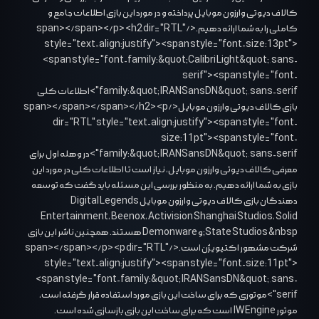
کالاف دیوتی وارزون موبایل پرداخته و در مورد این بازی اطلاعات جامع و
کاملی را به شما ارائه دهیم.</span></span></p> <h2 dir="RTL"
style="text-align:justify"><span style="font-size:13pt">
<span style="font-family:&quot;Calibri Light&quot;,sans-
serif"><span style="font-
family:&quot;IRANSansDN&quot;,sans-serif">اطلاعات کلی
بازی کالاف دیوتی وارزون موبایل</span></span></span></h2> <p
dir="RTL" style="text-align:justify"><span style="font-
size:11pt"><span style="font-
family:&quot;IRANSansDN&quot;,sans-serif">در وهله اول برای
معرفی کالاف دیوتی وارزون موبایل، نیاز است تا اطلاعات کلی در مورد این
بازی به شما ارائه دهیم. به منظور بررسی این مسئله باید گفت که توسعه
دهندگان بازی کالاف دیوتی وارزون موبایل Digital Legends
Entertainment، Beenox، Activision Shanghai Studios، Solid
State Studios &nbsp;و Demonware هستند. همچنین ناشر این بازی
شرکت مشهور اکتیویژن است.</span></span></p> <p dir="RTL"
style="text-align:justify"><span style="font-size:11pt">
<span style="font-family:&quot;IRANSansDN&quot;,sans-
serif">موتوری که برای ساخت این بازی مورد استفاده قرار گرفته است،
موتور IW Engine است که برای ساخت این بازی بازسازی شده است.