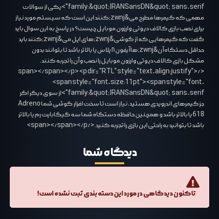
family:&quot;IRANSansDN&quot;,sans-serif">یکی از سوالات
مهمی که گیمرها مطرح می&zwnj;کنند این است که سیستم مورد نیاز
برای نصب بازی کالاف دیوتی وارزون موبایل چیست؟ در پاسخ به این سوال باید
گفت که گیمرهایی که از گوشی&zwnj;های اپل می&zwnj;کنند باید
حداقل دستگاه آن&zwnj;ها آیفون ۸ پلاس یا بالاتر باشد تا بتوانند بدون
مشکل بازی کالاف دیوتی وارزون موبایل را نصب و آن را تجربه کنند.
</span></span></p> <p dir="RTL" style="text-align:justify">
<span style="font-size:11pt"><span style="font-
family:&quot;IRANSansDN&quot;,sans-serif">از سوی دیگر اگر
جز گیمرهای اندرویدی هستید، نیاز است تا سخت افزار گوشی شما Adreno
618 یا بالاتر باشد و همچنین حافظه دستگاه شما سه گیگابایت رم یا بالاتر
باشد تا بتوانید به راحتی این بازی را تجربه کنید.</span></span></p>
دیدگاه‌ شما
تاکنون دیدگاهی در مورد این دسته بندی ثبت نشده است!