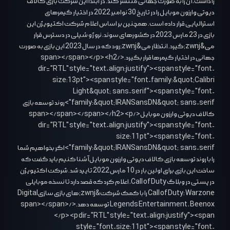
را داشت، آن را به صورت جهانی منتشر کند. در ابتدا این شرکت بازی کالاف
دیوتی وارزون موبایل را در تاریخ 30 نوامبر 2022 در اختیار گیمرهای
استرالیایی قرار داده است. همچنین بر اساس اعلام شرکت اکتیویژن این
بازی در 23 مارس 2023 در کشورهای سوئد، نروژ و شیلی در دسترس قرار
می&zwnj;گیرد. انتظار می&zwnj;رود که در سال 2023 این بازی به صورت
جهانی در اختیار گیمرها قرار بگیرد.</span></span></p> <h2
dir="RTL" style="text-align:justify"><span style="font-
size:13pt"><span style="font-family:&quot;Calibri
Light&quot;,sans-serif"><span style="font-
family:&quot;IRANSansDN&quot;,sans-serif">روند توسعه بازی
کالاف دیوتی وارزون موبایل</span></span></span></h2> <p
dir="RTL" style="text-align:justify"><span style="font-
size:11pt"><span style="font-
family:&quot;IRANSansDN&quot;,sans-serif">اگر بخواهیم شما
را با روند توسعه بازی کالاف دیوتی وارزون موبایل آشنا کنیم باید گفت که
ساخت این بازی برای اولین بار در 10 مارس 2022 تایید شد. شرکت اکتیویژن
در پستی در وبلاگ Call of Duty، اعلام کرد که قصد دارد تا نسخه موبایلی
Call of Duty: Warzone را با کمک شرکت&zwnj;های بازی سازیDigital
Legends Entertainment ، Beenox توسعه دهد.</span></span>
</p> <p dir="RTL" style="text-align:justify"><span
style="font-size:11pt"><span style="font-