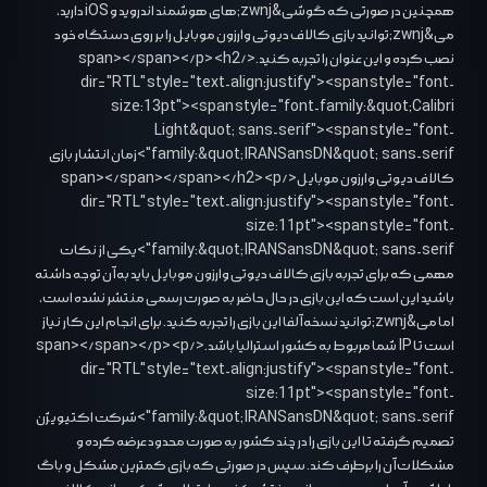
همچنین در صورتی که گوشی&zwnj;های هوشمند اندروید و iOS دارید،
می&zwnj;توانید بازی کالاف دیوتی وارزون موبایل را بر روی دستگاه خود
نصب کرده و این عنوان را تجربه کنید.</span></span></p> <h2
dir="RTL" style="text-align:justify"><span style="font-
size:13pt"><span style="font-family:&quot;Calibri
Light&quot;,sans-serif"><span style="font-
family:&quot;IRANSansDN&quot;,sans-serif">زمان انتشار بازی
کالاف دیوتی وارزون موبایل</span></span></span></h2> <p
dir="RTL" style="text-align:justify"><span style="font-
size:11pt"><span style="font-
family:&quot;IRANSansDN&quot;,sans-serif">یکی از نکات
مهمی که برای تجربه بازی کالاف دیوتی وارزون موبایل باید به آن توجه داشته
باشید این است که این بازی در حال حاضر به صورت رسمی منتشر نشده است،
اما می&zwnj;توانید نسخه آلفا این بازی را تجربه کنید. برای انجام این کار نیاز
است تا IP شما مربوط به کشور استرالیا باشد.</span></span></p> <p
dir="RTL" style="text-align:justify"><span style="font-
size:11pt"><span style="font-
family:&quot;IRANSansDN&quot;,sans-serif">شرکت اکتیویژن
تصمیم گرفته تا این بازی را در چند کشور به صورت محدود عرضه کرده و
مشکلات آن را برطرف کند. سپس در صورتی که بازی کمترین مشکل و باگ