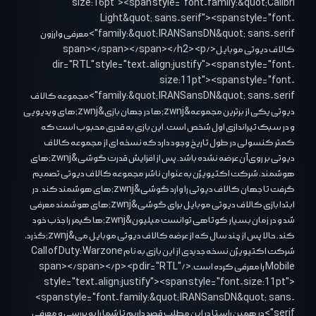
size:16pt"><span style="font-family:&quot;Calibri
Light&quot;,sans-serif"><span style="font-
family:&quot;IRANSansDN&quot;,sans-serif">معرفی وارزون
کالاف دیوتی موبایل</span></span></span></h2> <p
dir="RTL" style="text-align:justify"><span style="font-
size:11pt"><span style="font-
family:&quot;IRANSansDN&quot;,sans-serif">مجموعه کالاف
دیوتی یکی از برترین مجموعه&zwnj;ها در جهان بازی&zwnj;های ویدیویی
و در سبک تیراندازی اول شخص است. این بازی به قدری محبوب است که
کمتر کنسولی در طول تاریخ وجود دارد که نسخه ای از مجموعه کالاف
دیوتی بر روی آن عرضه نشده باشد. پس از افزایش قدرت گوشی&zwnj;های
هوشمند، شرکت اکتیویژن به عنوان ناشر مجموعه کالاف دیوتی تصمیم
گرفت تا جهان کالاف دیوتی را وارد گوشی&zwnj;های هوشمند کند. در
ابتدا بازی کالاف دیوتی موبایل برای گوشی&zwnj;های هوشمند معرفی
شد و در زمان بسیار کوتاهی توانست میلیون&zwnj;ها گیمر را جذب خود
کند. حالا پس از چند سال که از عرضه کالاف دیوتی موبایل می&zwnj;گذرد،
شرکت اکتیویژن نسخه جدیدی از این بازی به نام Call of Duty: Warzone
Mobile را معرفی کرده است.</span></span></p> <p dir="RTL"
style="text-align:justify"><span style="font-size:11pt">
<span style="font-family:&quot;IRANSansDN&quot;,sans-
serif">در همین راستا در این مطلب قصد داریم تا شما را به بررسی و معرفی