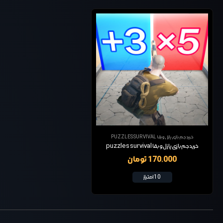
خرید جم بازی پازل و بقا PUZZLES SURVIVAL
خرید جم بازی پازل و بقا puzzles survival
170,000 تومان
10 امتیاز