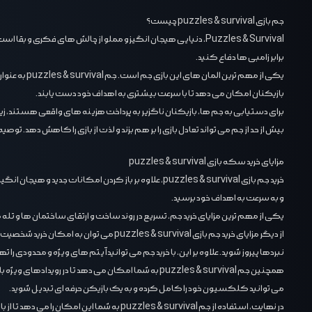
جم بازی puzzles & survival چیست؟
Puzzles & Survival، دنیایی هیجان ‌انگیز و مملو از چالش‌ های فک
برابر زامبی ‌ها دفاع کنید.
یکی از مهم 
بازیکنان امکان می ‌دهد تا با سرعت بیشتری به اهداف خود دست یابند.
برای دستیابی به جم‌ ها، بازیکنان ناگزیر به پرداخت هزینه ‌های واقعی هستند، زیرا
بیش از حد از جم می ‌تواند تعادل بازی را بر هم بزند و لذت از بازی را کاهش دهد. توص
مزایای خرید سکه بازی puzzles & survival
خرید جم بازی puzzles & survival، علاوه بر باز کردن 
و به سرعت به اهداف خود برسید.
یکی از مهم ‌ترین مزایای خرید جم، تسریع در روند ساخت و ارتقای ساختمان‌ ها و تله
از دیگر مزایای خرید جم بازی & survival
نبردها پیروز شوید. علاوه بر این، با خرید جم می ‌توانید آیتم ‌های ویژه و محدودی ر
همچنین جم puzzles & survival به شما امکان می ‌دهد
می ‌توانید کلکسیون خود را کامل کرده و به یک بازیکن حرفه ‌ای تبدیل شوید.
در نهایت، استفاده از جم puzzles & survival به شما این امکان را می ‌دهد تا از بازی لذت بیشتری ببرید. حذف محدودیت زمانی و منابع، به شما اجازه می ‌دهد تا با خیالی آسوده به طراحی استراتژی خود پرداخته و از تمام پتانسیل ‌های بازی بهره‌ مند شوید.