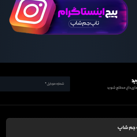
ید
ف های داغ مطلع شوید
 جم شاپ