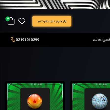
0
وارد شوید / ثبت نام کنید
02191010299
آگهی اکانت